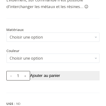
d’interchanger les métaux et les résines… 😉
Matériaux
Couleur
quantité
Ajouter au panier
de
Boucles
d'Oreilles
Alexane
UGS :
ND