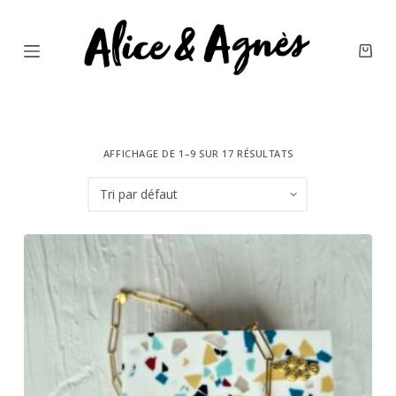
P
a
s
s
e
r
AFFICHAGE DE 1–9 SUR 17 RÉSULTATS
a
u
c
o
n
t
e
n
u