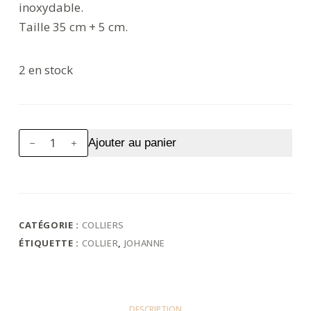
inoxydable.
Taille 35 cm + 5 cm.
2 en stock
quantité
Ajouter au panier
de
Collier
Johanne
CATÉGORIE :
COLLIERS
ÉTIQUETTE :
COLLIER
,
JOHANNE
DESCRIPTION