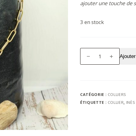
ajouter une touche de st
3 en stock
quantité
Ajouter
de
Collier
Inès
CATÉGORIE :
COLLIERS
ÉTIQUETTE :
COLLIER
,
INÈS