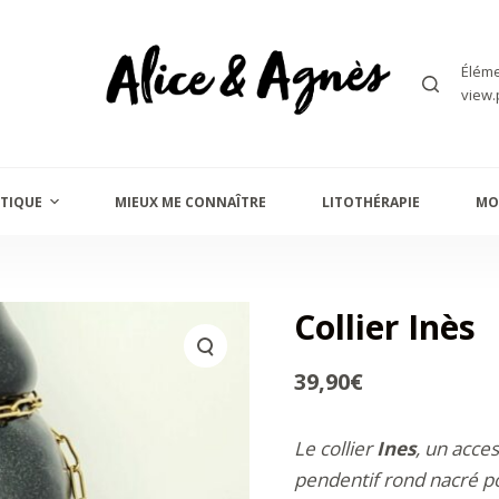
Éléme
view.
TIQUE
MIEUX ME CONNAÎTRE
LITOTHÉRAPIE
MO
Collier Inès
39,90
€
Le collier
Ines
, un acce
pendentif rond nacré po