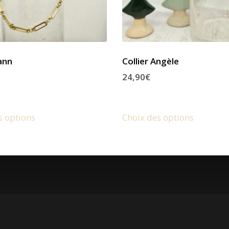
Yann
Collier Angèle
24,90
€
s options
Choix des options