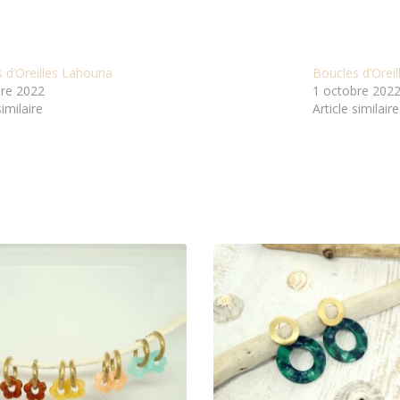
 d’Oreilles Lahouria
Boucles d’Oreil
bre 2022
1 octobre 202
similaire
Article similaire