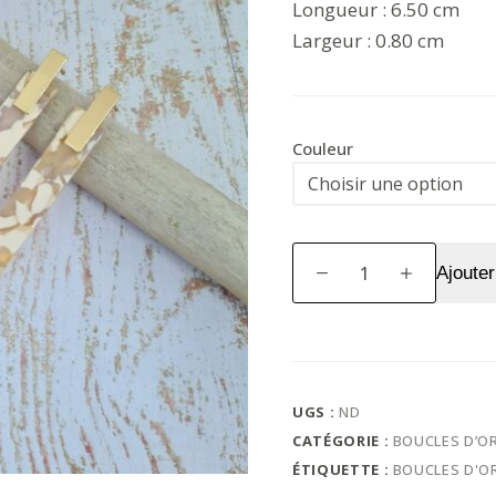
Longueur : 6.50 cm
Largeur : 0.80 cm
Couleur
quantité
Ajouter
de
Boucles
d'Oreilles
Sylvie
UGS :
ND
CATÉGORIE :
BOUCLES D’OR
ÉTIQUETTE :
BOUCLES D'OR