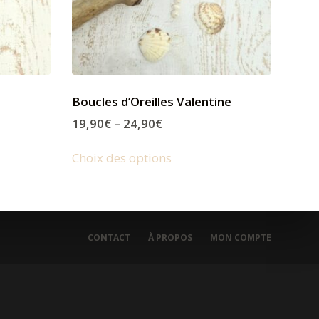
Boucles d’Oreilles Valentine
19,90
€
–
24,90
€
Choix des options
CONTACT
À PROPOS
MON COMPTE