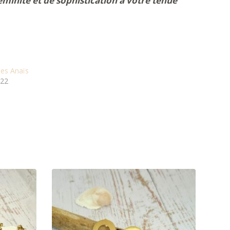
éminité et de sophistication à votre tenue
les Anaïs
022