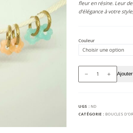
fleur en résine. Leur de
d’élégance à votre style
Couleur
quantité
Ajouter
de
Boucles
d'oreilles
Flora
UGS :
ND
CATÉGORIE :
BOUCLES D’OR