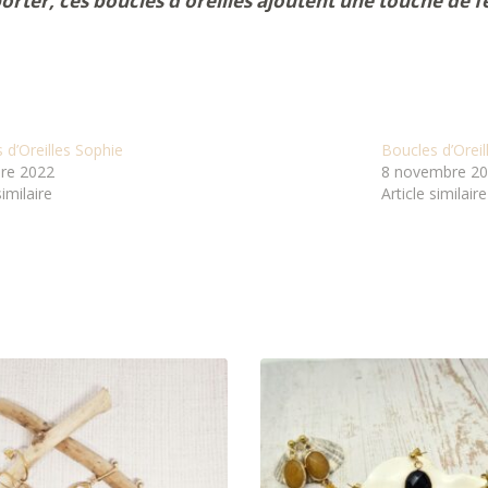
orter, ces boucles d’oreilles ajoutent une touche de f
 d’Oreilles Sophie
Boucles d’Oreil
bre 2022
8 novembre 2
similaire
Article similaire