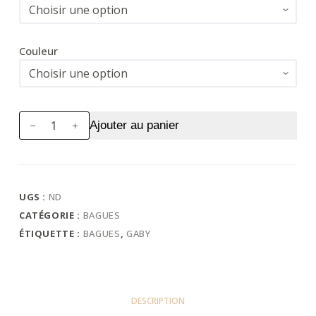
Couleur
quantité
Ajouter au panier
de
Bague
Gaby
Médium
UGS :
ND
CATÉGORIE :
BAGUES
ÉTIQUETTE :
BAGUES
,
GABY
DESCRIPTION