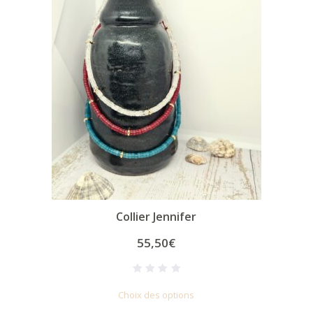
Collier Jennifer
55,50
€
Noté
1
Choix des options
5.00
sur 5