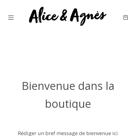
P
a
s
s
e
r
a
u
c
Bienvenue dans la
o
n
boutique
t
e
n
u
Rédiger un bref message de bienvenue ici