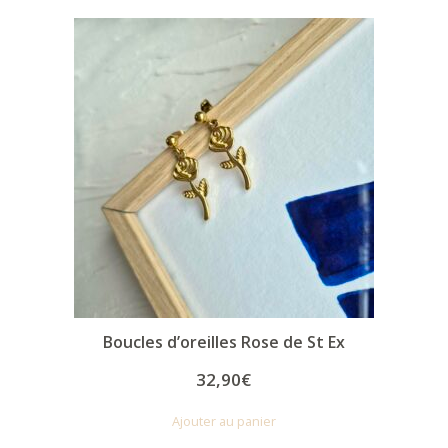
basé
sur
notati
on
client
Boucles d’oreilles Rose de St Ex
32,90
€
Ajouter au panier