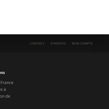
CONTACT
À PROPOS
MON COMPTE
ons
n France
es à
ion de